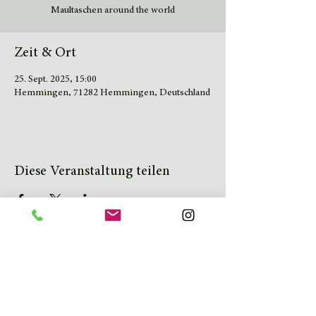
Maultaschen around the world
Zeit & Ort
25. Sept. 2025, 15:00
Hemmingen, 71282 Hemmingen, Deutschland
Diese Veranstaltung teilen
KONTAKT
Brauereigaststätte Dinkelacker
Inh. Filipe Ribas-Heredia
Tübinger Str. 46
70178 Stuttgart
events@kesselkitchen.com